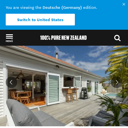
Deutsche (Germany)
You are viewing the
edition.
Switch to United States
MENÜ
Back to my results