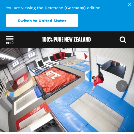
Deutsche (Germany)
You are viewing the
edition.
Switch to United States
MENÜ
Back to my results