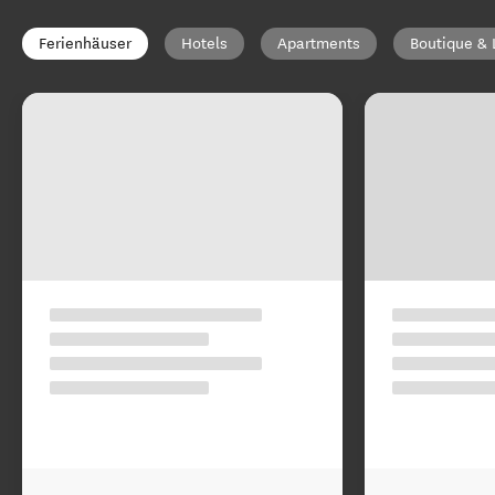
Ferienhäuser
Hotels
Apartments
Boutique & 