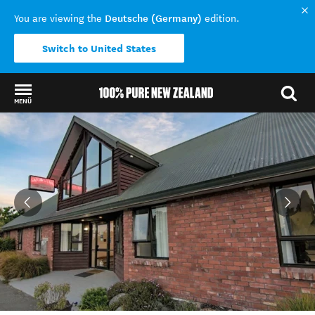
Deutsche (Germany)
You are viewing the
edition.
Switch to United States
MENÜ
Back to my results