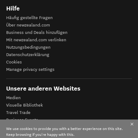
Hilfe
Häufig gestellte Fragen
Über newzealand.com
Business und Deals hinzufügen
Mit newzealand.com verlinken
Nutzungsbedingungen
Datenschutzerklärung
Cookies
Manage privacy settings
Unsere anderen Websites
Medien
Visuelle Bibliothek
Travel Trade
Business Events
Tourismus Neuseeland
We use cookies to provide you with a better experience on this site.
Veranstalter-Registrierung
Keep browsing if you're happy with this.