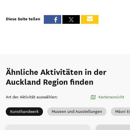
Diese Seite teilen
Ähnliche Aktivitäten in der
Auckland Region finden
Art der Aktivität auswählen
:
Kartenansicht
Kunsthandwerk
Museen und Ausstellungen
Māori E