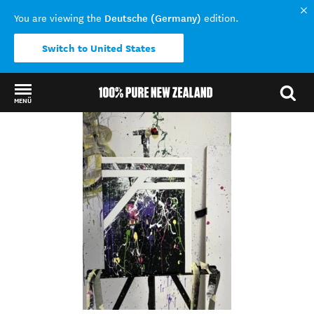
Deutsche (Germany)
You are viewing the
edition.
Switch to United States
MENÜ
Back to my results