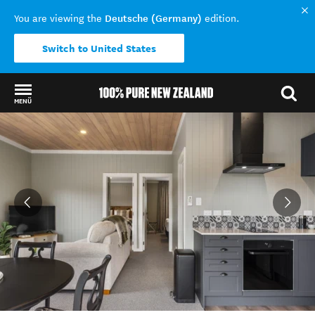
Deutsche (Germany)
You are viewing the
edition.
Switch to United States
MENÜ
Back to my results