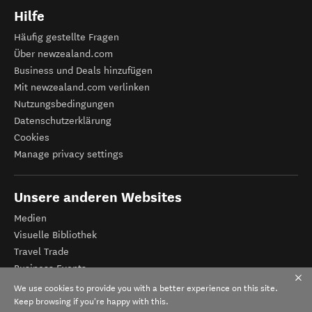
Hilfe
Häufig gestellte Fragen
Über newzealand.com
Business und Deals hinzufügen
Mit newzealand.com verlinken
Nutzungsbedingungen
Datenschutzerklärung
Cookies
Manage privacy settings
Unsere anderen Websites
Medien
Visuelle Bibliothek
Travel Trade
Business Events
Tourismus Neuseeland
We use cookies to provide you with a better experience on this site.
Veranstalter-Registrierung
Keep browsing if you're happy with this.