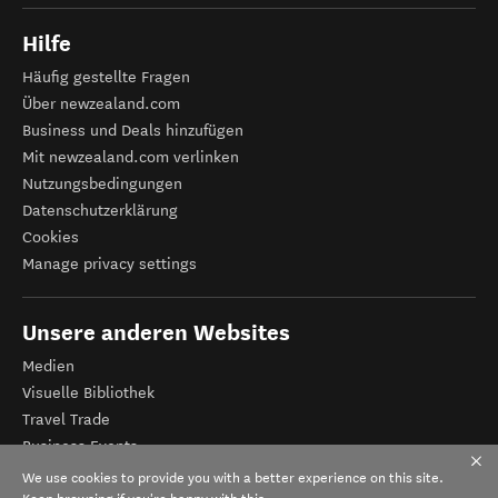
Hilfe
Häufig gestellte Fragen
Über newzealand.com
Business und Deals hinzufügen
Mit newzealand.com verlinken
Nutzungsbedingungen
Datenschutzerklärung
Cookies
Manage privacy settings
Unsere anderen Websites
Medien
Visuelle Bibliothek
Travel Trade
Business Events
Tourismus Neuseeland
We use cookies to provide you with a better experience on this site.