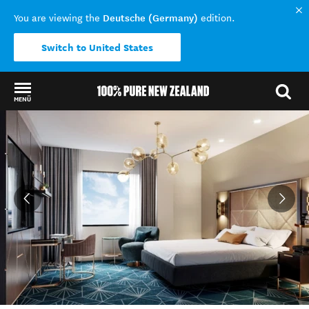
Deutsche (Germany)
You are viewing the
edition.
Switch to United States
MENÜ
Back to my results