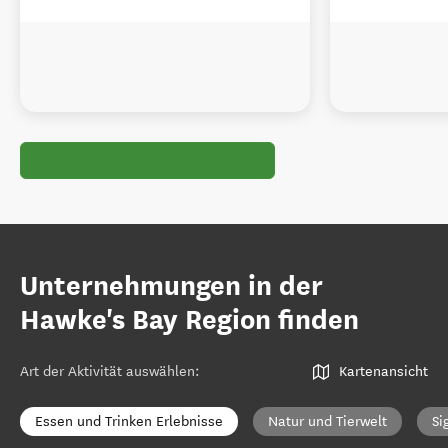
Unternehmungen in der
Hawke's Bay Region finden
Art der Aktivität auswählen
:
Kartenansicht
Essen und Trinken Erlebnisse
Natur und Tierwelt
Si