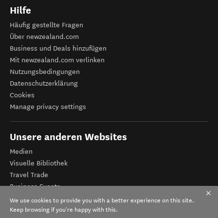
Hilfe
Häufig gestellte Fragen
Über newzealand.com
Business und Deals hinzufügen
Mit newzealand.com verlinken
Nutzungsbedingungen
Datenschutzerklärung
Cookies
Manage privacy settings
Unsere anderen Websites
Medien
Visuelle Bibliothek
Travel Trade
Business Events
Tourismus Neuseeland
We use cookies to provide you with a better experience on this site.
Veranstalter-Registrierung
Keep browsing if you're happy with this.