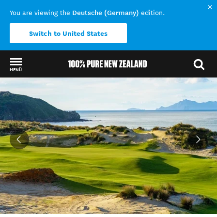
Deutsche (Germany)
You are viewing the
edition.
Switch to United States
MENÜ
Back to my results