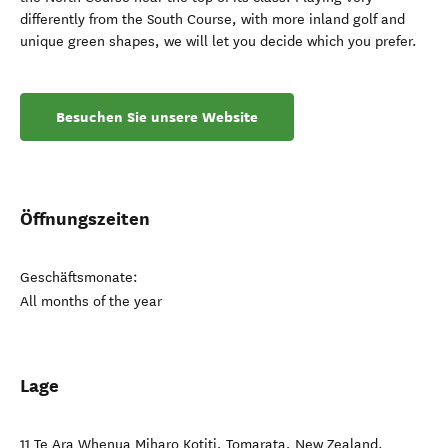
differently from the South Course, with more inland golf and
unique green shapes, we will let you decide which you prefer.
Besuchen Sie unsere Website
Öffnungszeiten
Geschäftsmonate:
All months of the year
Lage
11 Te Ara Whenua Miharo Kotiti
,
Tomarata
,
New Zealand
.