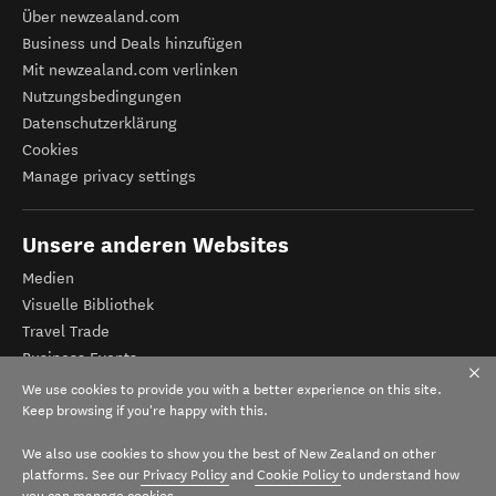
Über newzealand.com
Business und Deals hinzufügen
Mit newzealand.com verlinken
Nutzungsbedingungen
Datenschutzerklärung
Cookies
Manage privacy settings
Unsere anderen Websites
Medien
Visuelle Bibliothek
Travel Trade
Business Events
Tourismus Neuseeland
We use cookies to provide you with a better experience on this site.
Veranstalter-Registrierung
Keep browsing if you're happy with this.
We also use cookies to show you the best of New Zealand on other
platforms. See our
Privacy Policy
and
Cookie Policy
to understand how
you can manage cookies.