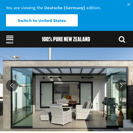
Deutsche (Germany)
You are viewing the
edition.
Switch to United States
MENÜ
Back to my results