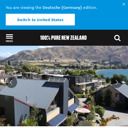
Deutsche (Germany)
You are viewing the
edition.
Switch to United States
MENÜ
Back to my results