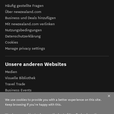
Häufig gestellte Fragen
Über newzealand.com
Business und Deals hinzufügen
Mit newzealand.com verlinken
Nutzungsbedingungen
Datenschutzerklärung
Cookies
Manage privacy settings
Unsere anderen Websites
Medien
Visuelle Bibliothek
Travel Trade
Business Events
Tourismus Neuseeland
We use cookies to provide you with a better experience on this site.
Veranstalter-Registrierung
Keep browsing if you're happy with this.