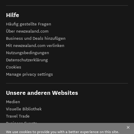
Hilfe
Häufig gestellte Fragen
Über newzealand.com
Business und Deals hinzufügen
Mit newzealand.com verlinken
Nutzungsbedingungen
Datenschutzerklärung
Cookies
Manage privacy settings
Unsere anderen Websites
Medien
Visuelle Bibliothek
Travel Trade
Business Events
Tourismus Neuseeland
We use cookies to provide you with a better experience on this site.