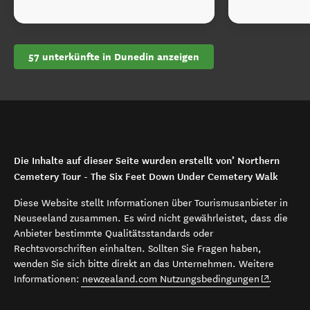
57 unterkünfte in Dunedin anzeigen
Die Inhalte auf dieser Seite wurden erstellt von’ Northern
Cemetery Tour - The Six Feet Down Under Cemetery Walk
Diese Website stellt Informationen über Tourismusanbieter in
Neuseeland zusammen. Es wird nicht gewährleistet, dass die
Anbieter bestimmte Qualitätsstandards oder
Rechtsvorschriften einhalten. Sollten Sie Fragen haben,
wenden Sie sich bitte direkt an das Unternehmen. Weitere
(opens in 
Informationen:
newzealand.com Nutzungsbedingungen
.