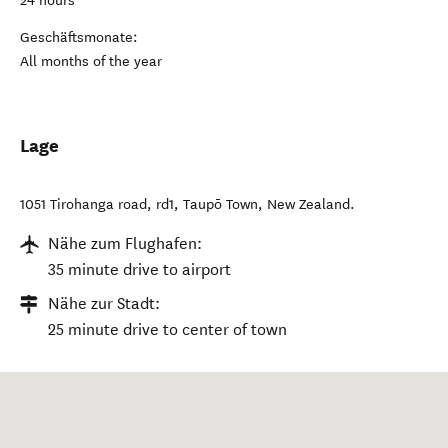
24 hours
Geschäftsmonate:
All months of the year
Lage
1051 Tirohanga road, rd1
,
Taupō Town
,
New Zealand
.
Nähe zum Flughafen:
35 minute drive to airport
Nähe zur Stadt:
25 minute drive to center of town