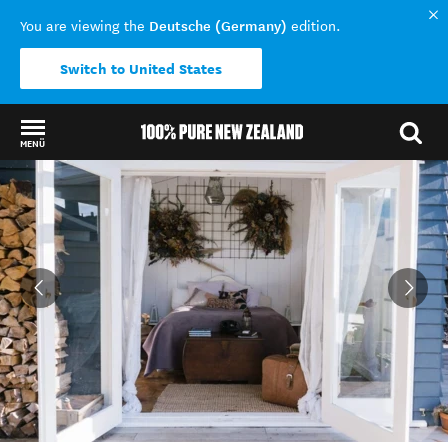
Deutsche (Germany)
You are viewing the
edition.
Switch to United States
MENÜ
Back to my results