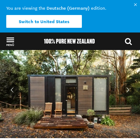
Deutsche (Germany)
You are viewing the
edition.
Switch to United States
MENÜ
Back to my results