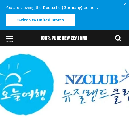
Deutsche (Germany)
You are viewing the
edition.
Switch to United States
MENÜ
Back to my results