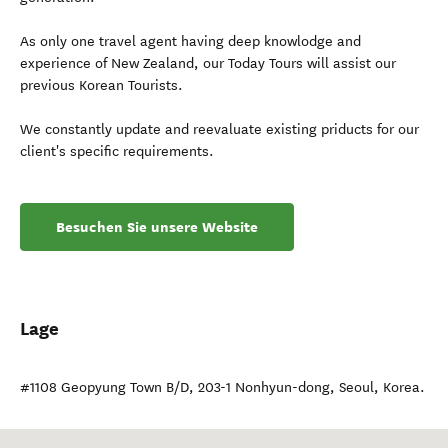
As only one travel agent having deep knowlodge and
experience of New Zealand, our Today Tours will assist our
previous Korean Tourists.
We constantly update and reevaluate existing priducts for our
client's specific requirements.
Besuchen Sie unsere Website
Lage
#1108 Geopyung Town B/D, 203-1 Nonhyun-dong
,
Seoul
,
Korea
.