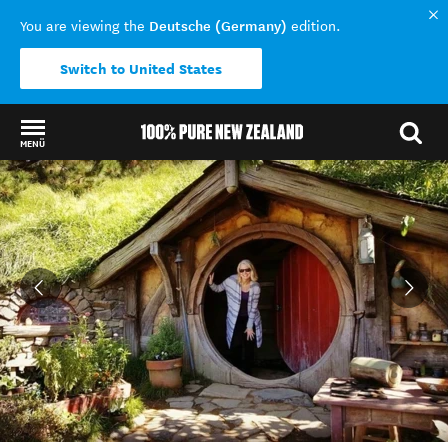
Deutsche (Germany)
You are viewing the
edition.
Switch to United States
MENÜ
Back to my results