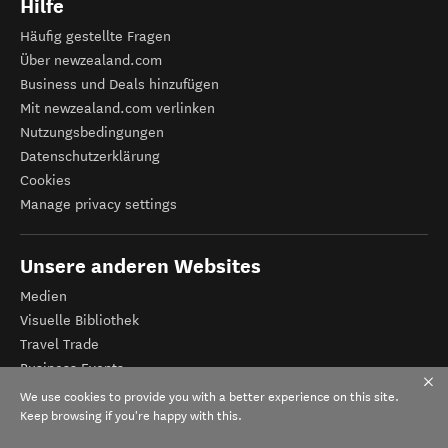
Hilfe
Häufig gestellte Fragen
Über newzealand.com
Business und Deals hinzufügen
Mit newzealand.com verlinken
Nutzungsbedingungen
Datenschutzerklärung
Cookies
Manage privacy settings
Unsere anderen Websites
Medien
Visuelle Bibliothek
Travel Trade
Business Events
Tourismus Neuseeland
We use cookies to provide you with a better experience on this site.
Veranstalter-Registrierung
Keep browsing if you're happy with this.