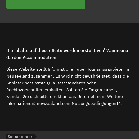
Die Inhalte auf dieser Seite wurden erstellt von’ Waimoana
Garden Accommodation
Diese Website stellt Informationen über Tourismusanbieter in
Neuseeland zusammen. Es wird nicht gewährleistet, dass die
Anbieter bestimmte Qualitätsstandards oder
Rechtsvorschriften einhalten. Sollten Sie Fragen haben,
wenden Sie sich bitte direkt an das Unternehmen. Weitere
(opens in 
Informationen:
newzealand.com Nutzungsbedingungen
.
Sie sind hier