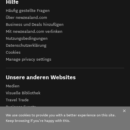
Hilfe
Häufig gestellte Fragen
Über newzealand.com
Business und Deals hinzufügen
Mit newzealand.com verlinken
Nutzungsbedingungen
Datenschutzerklärung
Cookies
Manage privacy settings
Unsere anderen Websites
Medien
Visuelle Bibliothek
Travel Trade
Business Events
Tourismus Neuseeland
We use cookies to provide you with a better experience on this site.
Veranstalter-Registrierung
Keep browsing if you're happy with this.