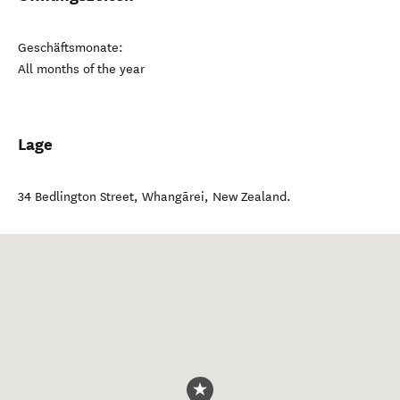
Geschäftsmonate:
All months of the year
Lage
34 Bedlington Street
,
Whangārei
,
New Zealand
.