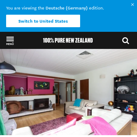
Deutsche (Germany)
You are viewing the
edition.
Switch to United States
MENÜ
Back to my results