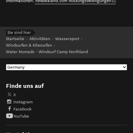
(opens in 
Informationen:
newzealand.com Nutzungsbedingungen
.
Sie sind hier
Startseite
Aktivitäten
Wassersport
Windsurfen & Kitesurfen
Water Nomads - Windsurf Camp Northland
Finde uns auf
X
Instagram
Facebook
YouTube