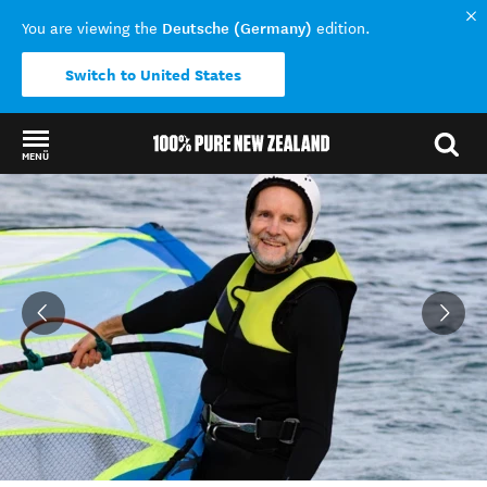
Deutsche (Germany)
You are viewing the
edition.
Switch to United States
MENÜ
Back to my results