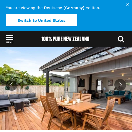
Deutsche (Germany)
You are viewing the
edition.
Switch to United States
MENÜ
Back to my results