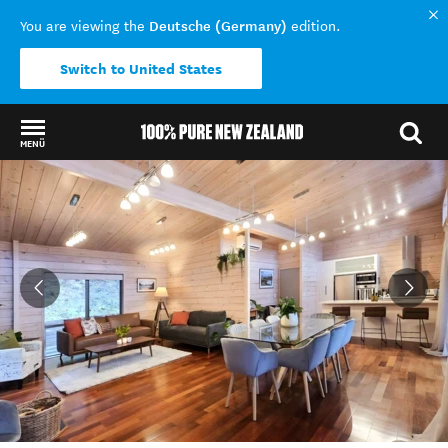
Deutsche (Germany)
You are viewing the
edition.
Switch to United States
MENÜ
Back to my results