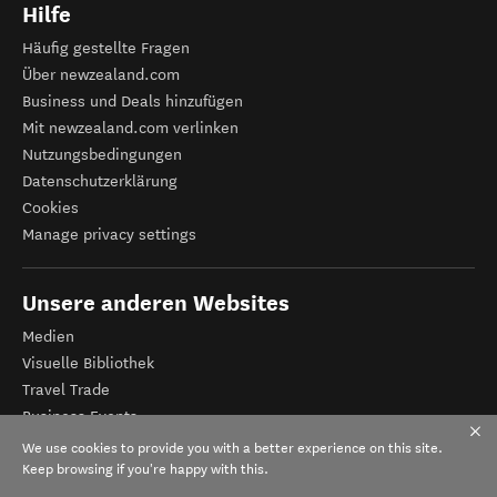
Hilfe
Häufig gestellte Fragen
Über newzealand.com
Business und Deals hinzufügen
Mit newzealand.com verlinken
Nutzungsbedingungen
Datenschutzerklärung
Cookies
Manage privacy settings
Unsere anderen Websites
Medien
Visuelle Bibliothek
Travel Trade
Business Events
Tourismus Neuseeland
We use cookies to provide you with a better experience on this site.
Veranstalter-Registrierung
Keep browsing if you're happy with this.