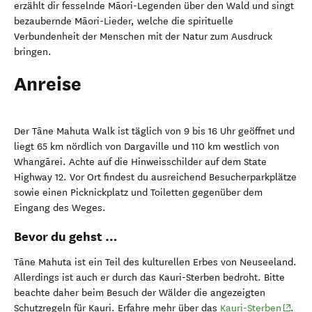
erzählt dir fesselnde Māori-Legenden über den Wald und singt
bezaubernde Māori-Lieder, welche die spirituelle
Verbundenheit der Menschen mit der Natur zum Ausdruck
bringen.
Anreise
Der Tāne Mahuta Walk ist täglich von 9 bis 16 Uhr geöffnet und
liegt 65 km nördlich von Dargaville und 110 km westlich von
Whangārei. Achte auf die Hinweisschilder auf dem State
Highway 12. Vor Ort findest du ausreichend Besucherparkplätze
sowie einen Picknickplatz und Toiletten gegenüber dem
Eingang des Weges.
Bevor du gehst …
Tāne Mahuta ist ein Teil des kulturellen Erbes von Neuseeland.
Allerdings ist auch er durch das Kauri-Sterben bedroht. Bitte
beachte daher beim Besuch der Wälder die angezeigten
(opens
Schutzregeln für Kauri. Erfahre mehr über das
Kauri-Sterben
.