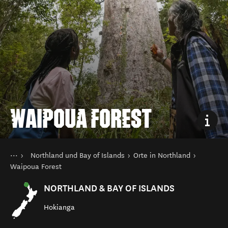
WAIPOUA FOREST
Sie sind hier
Startseite
Northland und Bay of Islands
Orte in Northland
Reiseziele
Nordinsel
Waipoua Forest
NORTHLAND & BAY OF ISLANDS
Hokianga