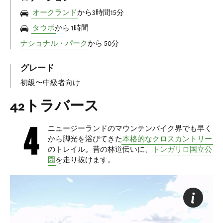
オークランド
から3時間15分
タウポ
から 1時間
ナショナル・パーク
から 50分
グレード
初級〜中級者向け
42トラバース
ニュージーランドのマウンテンバイク界でも早く
から脚光を浴びてきた
本格的なクロスカントリー
のトレイル。昔の林道伝いに、
トンガリロ国立公
園
を走り抜けます。