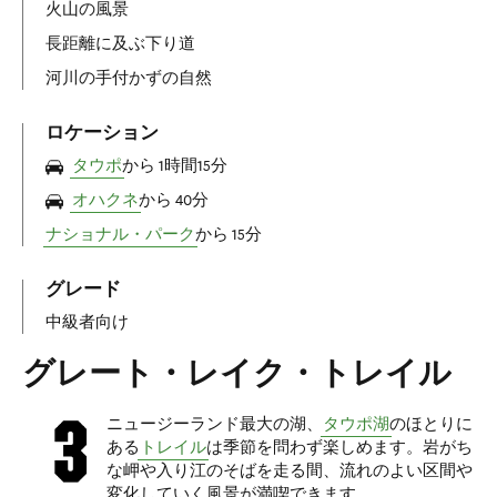
火山の風景
長距離に及ぶ下り道
河川の手付かずの自然
ロケーション
タウポ
から 1時間15分
オハクネ
から 40分
ナショナル・パーク
から 15分
グレード
中級者向け
グレート・レイク・トレイル
ニュージーランド最大の湖、
タウポ湖
のほとりに
ある
トレイル
は季節を問わず楽しめます。岩がち
な岬や入り江のそばを走る間、流れのよい区間や
変化していく風景が満喫できます。