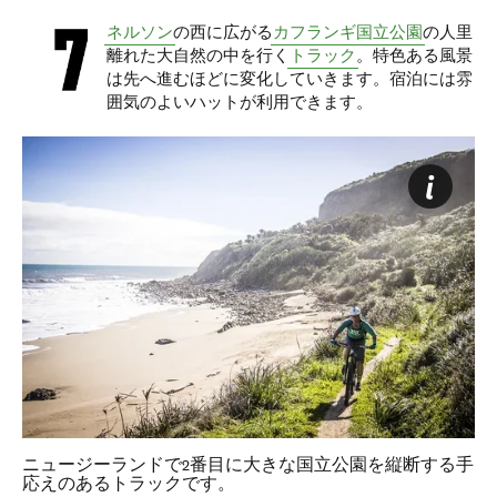
ネルソン
の西に広がる
カフランギ国立公園
の人里
離れた大自然の中を行く
トラック
。特色ある風景
は先へ進むほどに変化していきます。宿泊には雰
囲気のよいハットが利用できます。
ニュージーランドで2番目に大きな国立公園を縦断する手
応えのあるトラックです。