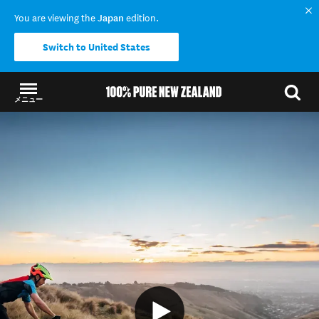
You are viewing the
Japan
edition.
Switch to United States
メニュー
結果に戻る