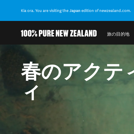
Kia ora. You are visiting the
Japan
edition of newzealand.com.
旅の目的地
結果に戻る
春のアクテ
ィ