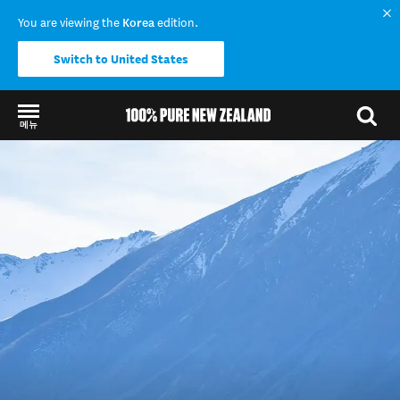
You are viewing the
Korea
edition.
Switch to United States
메뉴
Back to my results