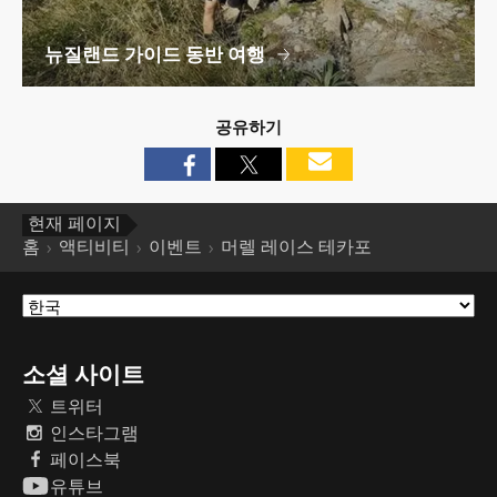
뉴질랜드 가이드 동반 여행
공유하기
현재 페이지
홈
액티비티
이벤트
머렐 레이스 테카포
소셜 사이트
트위터
인스타그램
페이스북
유튜브