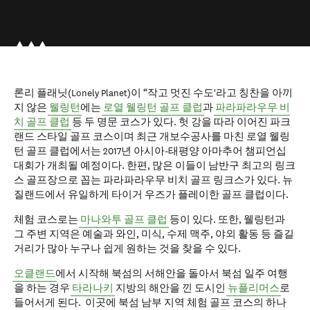
론리 플래닛(Lonely Planet)이 “작고 멋진 수도'라고 칭찬을 아끼
지 않은
웰링턴
에는
로열 웰링턴 골프 클럽
과
파라파라우무 비
치 골프 클럽
등 두 명문 코스가 있다. 헛 강을 따라 이어진 파크
랜드 스타일 골프 코스이며 최근 개보수공사를 마친 로열 웰링
턴 골프 클럽에서는 2017년 아시아-태평양 아마추어 챔피언십
대회가 개최될 예정이다. 한편, 많은 이들이 남반구 최고의 링크
스 골프장으로 꼽는 파라파라우무 비치 골프 링크스가 있다. 뉴
질랜드에서 유일하게 타이거 우즈가 플레이한 골프 클럽이다.
체험 코스로는
마나와투 골프 클럽
등이 있다. 또한, 웰링턴과
그 주변 지역은 예술과 와인, 미식, 수제 맥주, 야외 활동 등 즐길
거리가 많아 누구나 쉽게 원하는 것을 찾을 수 있다.
오클랜드
에서 시작해 북섬의 서해안을 돌아서 북섬 일주 여행
을 하는 경우
타라나키
지방의 해안을 낀 도시인
뉴플리머스
로
들어서게 된다. 이곳에 북섬 남부 지역 체험 골프 코스의 하나