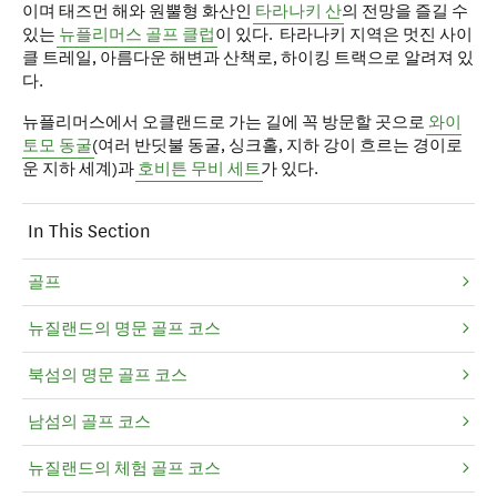
이며 태즈먼 해와 원뿔형 화산인
타라나키 산
의 전망을 즐길 수
있는
뉴플리머스 골프 클럽
이 있다. 타라나키 지역은 멋진 사이
클 트레일, 아름다운 해변과 산책로, 하이킹 트랙으로 알려져 있
다.
뉴플리머스에서 오클랜드로 가는 길에 꼭 방문할 곳으로
와이
토모 동굴
(여러 반딧불 동굴, 싱크홀, 지하 강이 흐르는 경이로
운 지하 세계)과
호비튼 무비 세트
가 있다.
In This Section
골프
뉴질랜드의 명문 골프 코스
북섬의 명문 골프 코스
남섬의 골프 코스
뉴질랜드의 체험 골프 코스