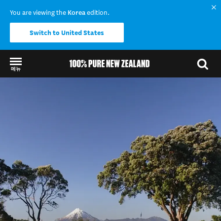
You are viewing the
Korea
edition.
Switch to United States
메뉴
Back to my results