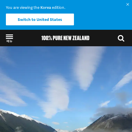
You are viewing the
Korea
edition.
Switch to United States
메뉴
Back to my results