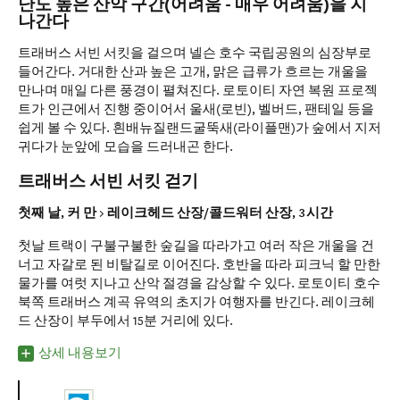
난도 높은 산악 구간(어려움 - 매우 어려움)을 지
나간다
트래버스 서빈 서킷을 걸으며 넬슨 호수 국립공원의 심장부로
들어간다. 거대한 산과 높은 고개, 맑은 급류가 흐르는 개울을
만나며 매일 다른 풍경이 펼쳐진다. 로토이티 자연 복원 프로젝
트가 인근에서 진행 중이어서 울새(로빈), 벨버드, 팬테일 등을
쉽게 볼 수 있다. 흰배뉴질랜드굴뚝새(라이플맨)가 숲에서 지저
귀다가 눈앞에 모습을 드러내곤 한다.
트래버스 서빈 서킷 걷기
첫째 날, 커 만 > 레이크헤드 산장/콜드워터 산장, 3시간
첫날 트랙이 구불구불한 숲길을 따라가고 여러 작은 개울을 건
너고 자갈로 된 비탈길로 이어진다. 호반을 따라 피크닉 할 만한
물가를 여럿 지나고 산악 절경을 감상할 수 있다. 로토이티 호수
북쪽 트래버스 계곡 유역의 초지가 여행자를 반긴다. 레이크헤
드 산장이 부두에서 15분 거리에 있다.
상세 내용보기