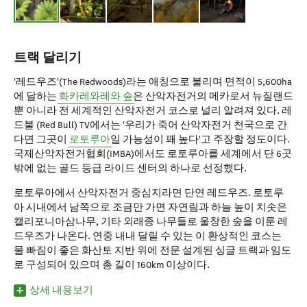
트랙 달리기
'레드우즈'(The Redwoods)라는 애칭으로 불리며 면적이 5,600ha
에 달하는
화카레와레와 숲
은 산악자전거의 메카로서 뉴질랜드
뿐 아니라 전 세계적인 산악자전거 코스로 널리 알려져 있다. 레
드불 (Red Bull) TV에서는 '우리가 죽어 산악자전거 천국으로 간
다면 그곳이
로토루아
일 가능성이 꽤 높다'고 주장할 정도이다.
국제산악자전거협회(IMBA)에서도 로토루아를 세계에서 단 6곳
밖에 없는 골드 등급 라이드 센터의 하나로 선정했다.
로토루아에서 산악자전거 중심지라면 단연 레드우즈. 로토루
아 시내에서 남쪽으로 조금만 가면 자연림과 하늘 높이 치솟은
캘리포니아삼나무, 기타 외래종 나무들로 울창한 숲을 이룬 레
드우즈가 나온다. 연중 내내 달릴 수 있는 이 환상적인 코스는
물 빠짐이 좋은 화산토 지반 위에 전문 설계된 싱글 트랙과 임도
로 구성되어 있으며 총 길이 160km 이상이다.
상세 내용보기