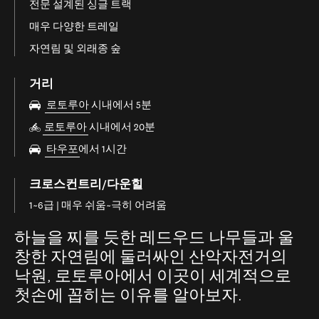
전문 설계된 싱글 트랙
매우 다양한 트레일
자연림 및 외래종 숲
거리
로토루아
시내에서 5분
로토루아
시내에서 20분
타우포
에서 1시간
크로스컨트리/다운힐
1~6급 | 매우 쉬움~극히 어려움
하늘을 찌를 듯한 레드우드 나무들과 울
창한 자연림에 둘러싸인 산악자전거의
낙원, 로토루아에서 이곳이 세계적으로
첫손에 꼽히는 이유를 알아보자.