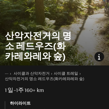
산악자전거의 명
소 레드우즈(화
카레와레와 숲)
현재 페이지
홈
사이클과 산악자전거
사이클 트레일
액티비티
산악자전거의 명소 레드우즈(화카레와레와 숲)
1
일~1주
160+ km
하이라이트