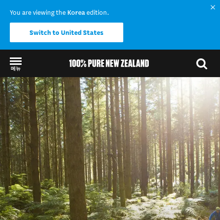
You are viewing the
Korea
edition.
Switch to United States
메뉴
Back to my results