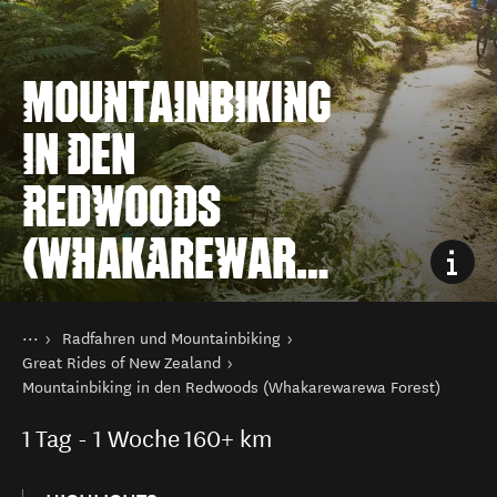
MOUNTAINBIKING
IN DEN
REDWOODS
(WHAKAREWARE
WA FOREST)
Sie sind hier
Startseite
Radfahren und Mountainbiking
Aktivitäten
Great Rides of New Zealand
Mountainbiking in den Redwoods (Whakarewarewa Forest)
1
Tag - 1 Woche
160+ km