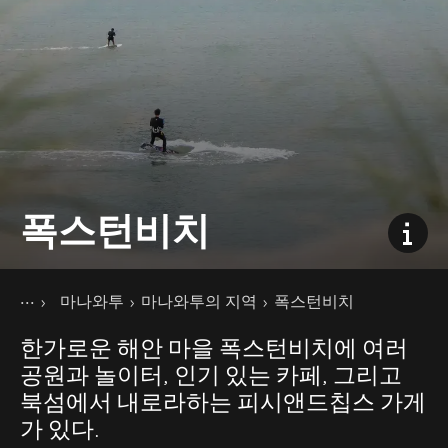
폭스턴비치
현재 페이지
홈
마나와투
마나와투의 지역
폭스턴비치
여행지
북섬
한가로운 해안 마을 폭스턴비치에 여러
공원과 놀이터, 인기 있는 카페, 그리고
북섬에서 내로라하는 피시앤드칩스 가게
가 있다.