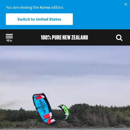
You are viewing the
Korea
edition.
Switch to United States
메뉴
Back to my results