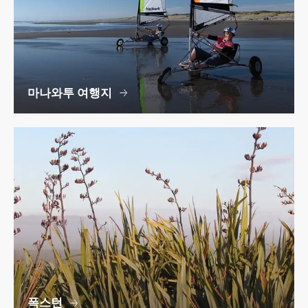
마나와투 여행지
폭스턴