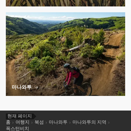
마나와투
현재 페이지
홈
여행지
북섬
마나와투
마나와투의 지역
폭스턴비치