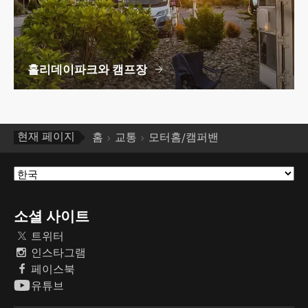
홀리데이파크와 캠프장
현재 페이지
홈
교통
모터홈/캠퍼밴
소셜 사이트
트위터
인스타그램
페이스북
유튜브