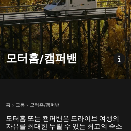
모터홈/캠퍼밴
현재 페이지
홈
교통
모터홈/캠퍼밴
모터홈 또는 캠퍼밴은 드라이브 여행의
자유를 최대한 누릴 수 있는 최고의 숙소