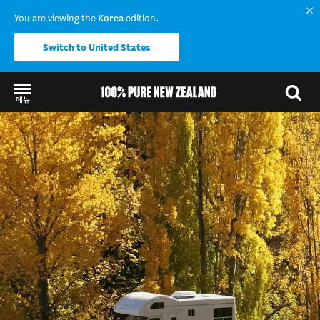
You are viewing the
Korea
edition.
Switch to United States
메뉴
Back to my results