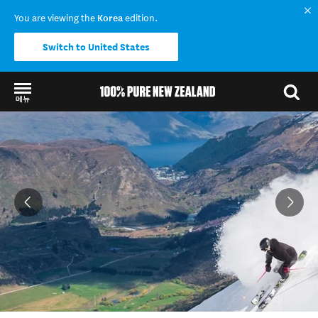
You are viewing the
Korea
edition.
Switch to United States
메뉴
Back to my results