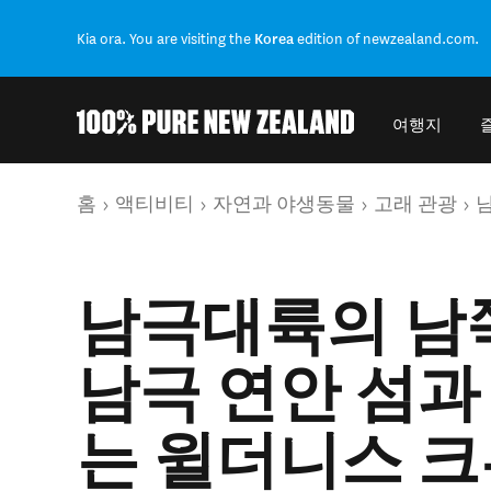
Kia ora. You are visiting the
Korea
edition of newzealand.com.
여행지
Back to my results
현재 페이지
홈
액티비티
자연과 야생동물
고래 관광
남극대륙의 남
남극 연안 섬과
는 윌더니스 