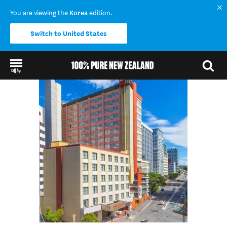
You are viewing the
Korea
edition.
Switch to United States
메뉴
Back to my results