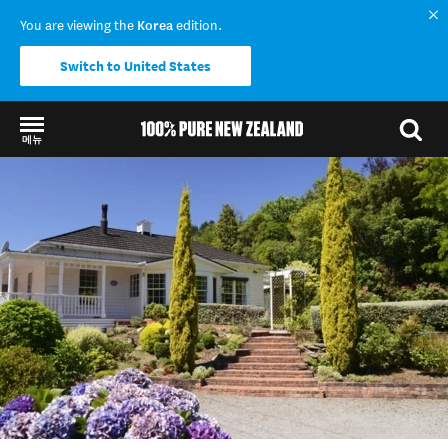
You are viewing the
Korea
edition.
Switch to United States
메뉴
Back to my results