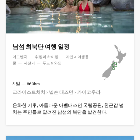
남섬 최북단 여행 일정
어드벤처
—
워킹과 하이킹
—
자연 & 야생동
물
—
자전거
—
푸드 & 와인
5 일
—
860km
크라이스트처치 > 넬슨 태즈먼 > 카이코우라
온화한 기후, 아름다운 아벨태즈먼 국립공원, 친근감 넘
치는 주민들로 알려진 남섬의 북단을 발견한다.