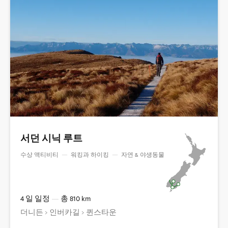
서던 시닉 루트
수상 액티비티
—
워킹과 하이킹
—
자연 & 야생동물
4 일 일정
—
총 810 km
더니든 > 인버카길 > 퀸스타운