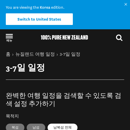
You are viewing the
Korea
edition.
Switch to United States
메뉴
Back to my results
현재 페이지
홈
뉴질랜드 여행 일정
3-7일 일정
3-7일 일정
완벽한 여행 일정을 검색할 수 있도록 검
색 설정 추가하기
목적지
북섬
남섬
남북섬 전체