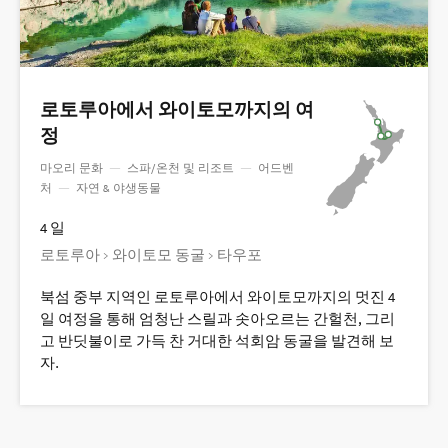
로토루아에서 와이토모까지의 여
정
마오리 문화
—
스파/온천 및 리조트
—
어드벤
처
—
자연 & 야생동물
4 일
로토루아 > 와이토모 동굴 > 타우포
북섬 중부 지역인 로토루아에서 와이토모까지의 멋진 4
일 여정을 통해 엄청난 스릴과 솟아오르는 간헐천, 그리
고 반딧불이로 가득 찬 거대한 석회암 동굴을 발견해 보
자.