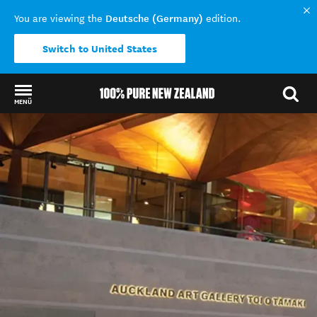
Deutsche (Germany)
You are viewing the
edition.
Switch to United States
MENÜ
Back to my results