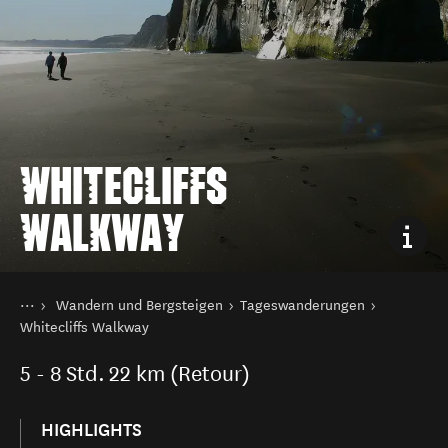
WHITECLIFFS
WALKWAY
Sie sind hier
Startseite
Wandern und Bergsteigen
Tageswanderungen
Aktivitäten
Whitecliffs Walkway
5 - 8
Std.
22 km (Retour)
HIGHLIGHTS