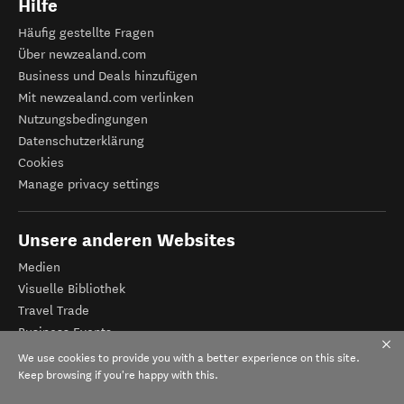
Hilfe
Häufig gestellte Fragen
Über newzealand.com
Business und Deals hinzufügen
Mit newzealand.com verlinken
Nutzungsbedingungen
Datenschutzerklärung
Cookies
Manage privacy settings
Unsere anderen Websites
Medien
Visuelle Bibliothek
Travel Trade
Business Events
Tourismus Neuseeland
We use cookies to provide you with a better experience on this site.
Veranstalter-Registrierung
Keep browsing if you're happy with this.