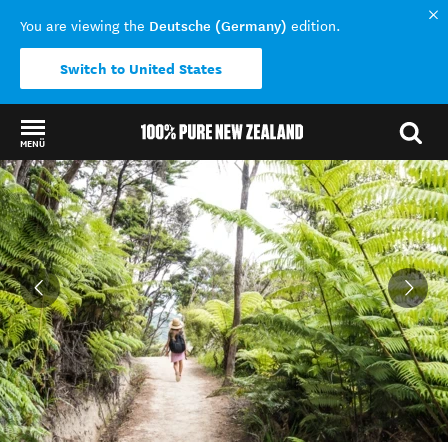
Deutsche (Germany)
You are viewing the
edition.
Switch to United States
MENÜ
Back to my results