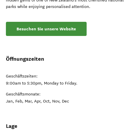
hidden gems of one of New Zealand’s most cherished national
parks while enjoying personalised attention.
Besuchen Sie unsere Website
Öffnungszeiten
Geschäftszeiten:
9:00am to 5:30pm, Monday to Friday.
Geschäftsmonate:
Jan, Feb, Mar, Apr, Oct, Nov, Dec
Lage