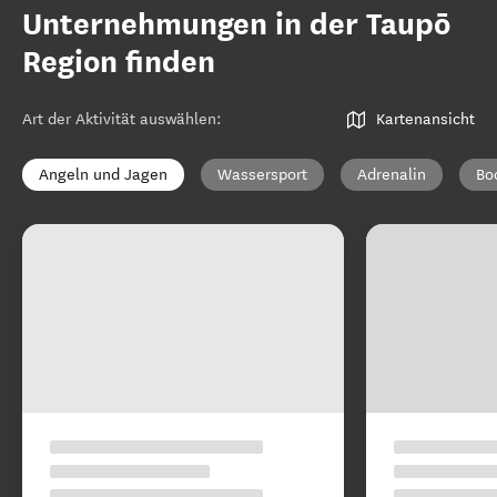
Unternehmungen in der Taupō
Region finden
Art der Aktivität auswählen
:
Kartenansicht
Angeln und Jagen
Wassersport
Adrenalin
Bo