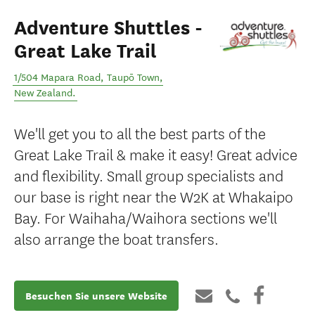
Adventure Shuttles -
Great Lake Trail
1/504 Mapara Road
,
Taupō Town
,
New Zealand
.
We'll get you to all the best parts of the
Great Lake Trail & make it easy! Great advice
and flexibility. Small group specialists and
our base is right near the W2K at Whakaipo
Bay. For Waihaha/Waihora sections we'll
also arrange the boat transfers.
Besuchen Sie unsere Website