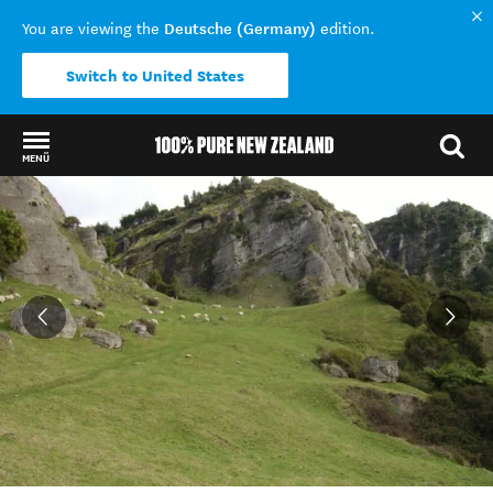
Deutsche (Germany)
You are viewing the
edition.
Switch to United States
MENÜ
Back to my results