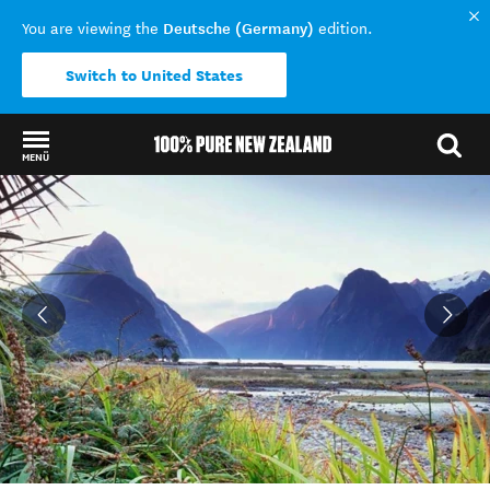
Deutsche (Germany)
You are viewing the
edition.
Switch to United States
MENÜ
Back to my results