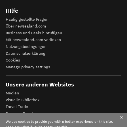
Hilfe
Häufig gestellte Fragen
Über newzealand.com
Business und Deals hinzufügen
Mit newzealand.com verlinken
Nutzungsbedingungen
Datenschutzerklärung
Cookies
Manage privacy settings
Unsere anderen Websites
Medien
Visuelle Bibliothek
Travel Trade
Business Events
Tourismus Neuseeland
We use cookies to provide you with a better experience on this site.
Keep browsing if you're happy with this.