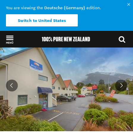
Deutsche (Germany)
You are viewing the
edition.
Switch to United States
MENÜ
Back to my results