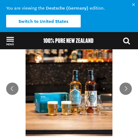
Deutsche (Germany)
You are viewing the
edition.
Switch to United States
MENÜ
Back to my results