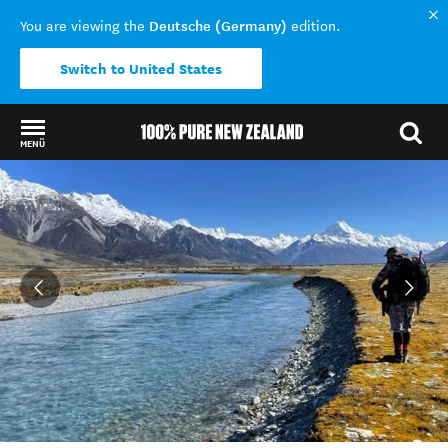
Deutsche (Germany)
You are viewing the
edition.
Switch to United States
MENÜ
Back to my results