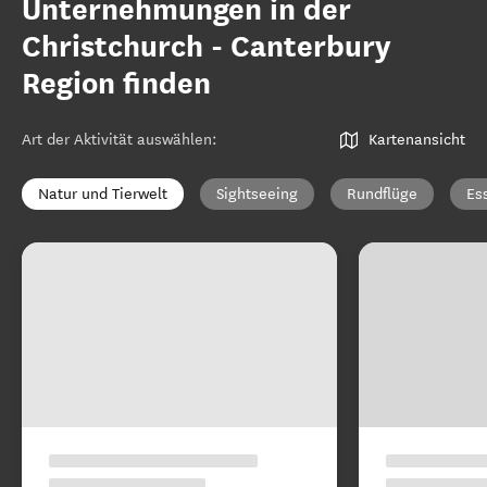
Unternehmungen in der
Christchurch - Canterbury
Region finden
Art der Aktivität auswählen
:
Kartenansicht
Natur und Tierwelt
Sightseeing
Rundflüge
Es