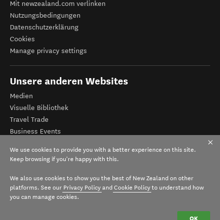
Mit newzealand.com verlinken
Nutzungsbedingungen
Datenschutzerklärung
Cookies
Manage privacy settings
Unsere anderen Websites
Medien
Visuelle Bibliothek
Travel Trade
Business Events
Tourismus Neuseeland
We use cookies to provide you with a better experience on this site.
Veranstalter-Registrierung
Keep browsing if you're happy with this.
We also use cookies to show you the best of New Zealand on other
platforms. See our
Privacy Policy
and
Cookie Policy
to understand how
you can manage cookies.
OK