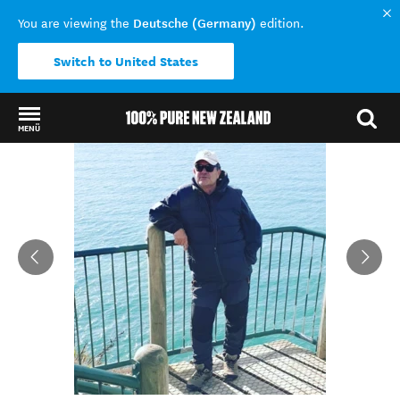
Deutsche (Germany)
You are viewing the
edition.
Switch to United States
MENÜ
Back to my results