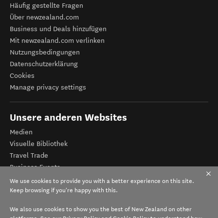
Häufig gestellte Fragen
Über newzealand.com
Business und Deals hinzufügen
Mit newzealand.com verlinken
Nutzungsbedingungen
Datenschutzerklärung
Cookies
Manage privacy settings
Unsere anderen Websites
Medien
Visuelle Bibliothek
Travel Trade
Business Events
Tourismus Neuseeland
We use cookies to provide you with a better experience on this site.
Veranstalter-Registrierung
Keep browsing if you're happy with this.
We also use cookies to show you the best of New Zealand on other